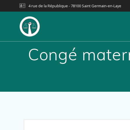
Passer
4 rue de la République - 78100 Saint Germain-en-Laye
au
contenu
Congé materni