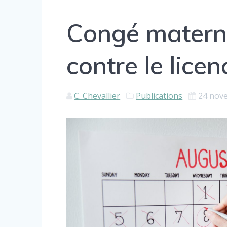
Congé maternit
contre le lice
C. Chevallier
Publications
24 nov