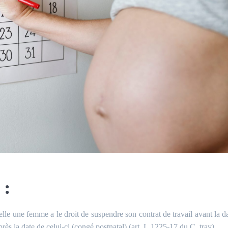
 :
lle une femme a le droit de suspendre son contrat de travail avant la d
ès la date de celui-ci (congé postnatal) (art. L.1225-17 du
C. trav).