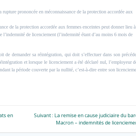
 la rupture prononcée en méconnaissance de la protection accordée aux
sance de la protection accordée aux femmes enceintes peut donner lieu à
 de l’indemnité de licenciement (l’indemnité étant d’au moins 6 mois de
oit de demander sa réintégration, qui doit s’effectuer dans son précéd
ntégration et lorsque le licenciement a été déclaré nul, l’employeur d
ndant la période couverte par la nullité, c’est-à-dire entre son licenciem
Article
cats en
Suivant :
La remise en cause judiciaire du ba
suivant
Macron – indemnités de licencieme
: