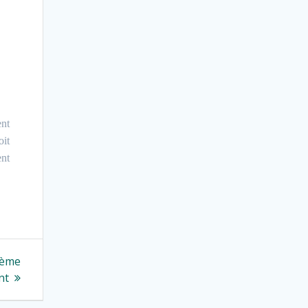
ent
oit
ent
rème
nt