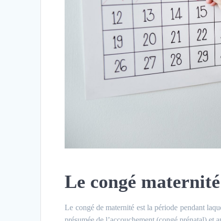
Le congé maternité
Le congé de maternité est la période pendant laque
présumée de l’accouchement (congé prénatal) et apr