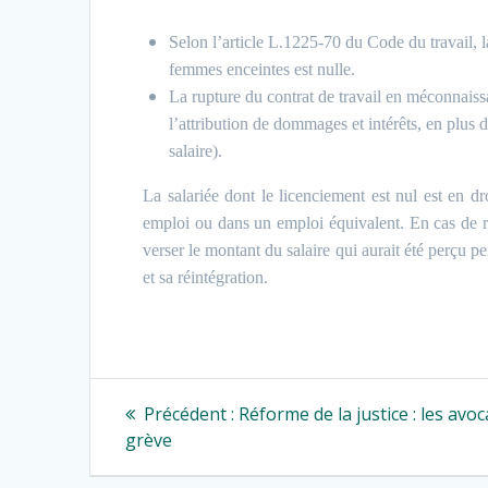
Selon l’article L.1225-70 du Code du travail,
femmes enceintes est nulle.
La rupture du contrat de travail en méconnais
l’attribution de dommages et intérêts, en plus
salaire).
La salariée dont le licenciement est nul est en dr
emploi ou dans un emploi équivalent. En cas de réi
verser le montant du salaire qui aurait été perçu pe
et sa réintégration.
Navigation
Article
Précédent :
Réforme de la justice : les avo
précédent
de
grève
: