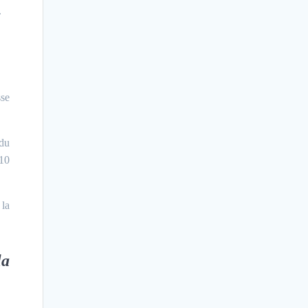
.
sse
 du
 10
 la
la