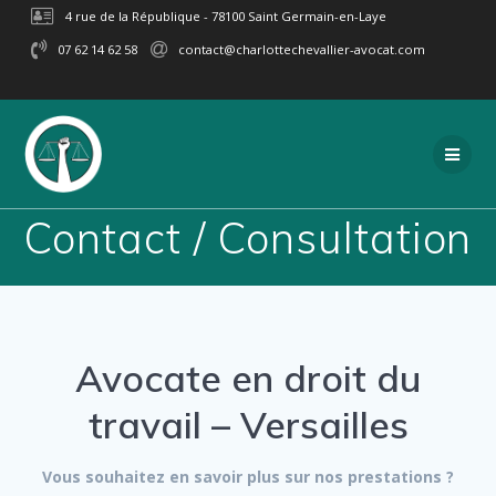
Passer
4 rue de la République - 78100 Saint Germain-en-Laye
au
07 62 14 62 58
contact@charlottechevallier-avocat.com
contenu
Contact / Consultation
Avocate en droit du
travail – Versailles
Vous souhaitez en savoir plus sur nos prestations ?