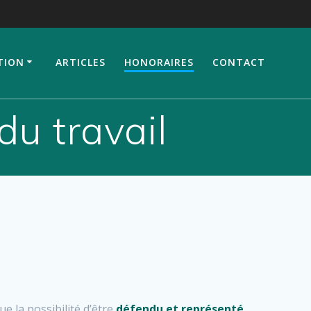
TION
ARTICLES
HONORAIRES
CONTACT
du travail
ue la possibilité d’être
défendu et représenté