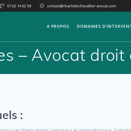
07 62 14 62 58
contact@charlottechevallier-avocat.com
A PROPOS
DOMAINES D’INTERVEN
s – Avocat droit 
els :
connu par divers textes nationaux et internationaux, il impliq