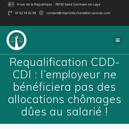
Passer
4 rue de la République - 78100 Saint Germain-en-Laye
au
07 62 14 62 58
contact@charlottechevallier-avocat.com
contenu
Requalification CDD-
CDI : l’employeur ne
bénéficiera pas des
allocations chômages
dûes au salarié !