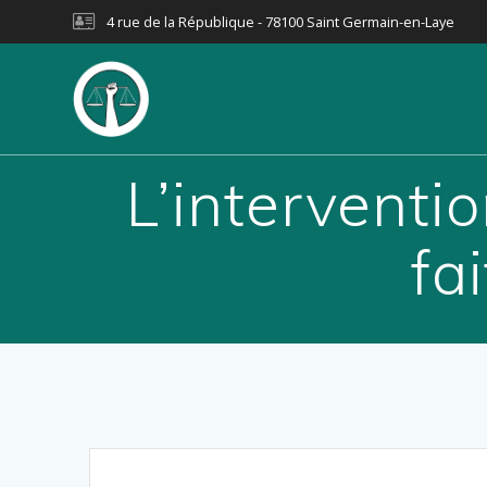
Passer
4 rue de la République - 78100 Saint Germain-en-Laye
au
contenu
L’interventio
fa